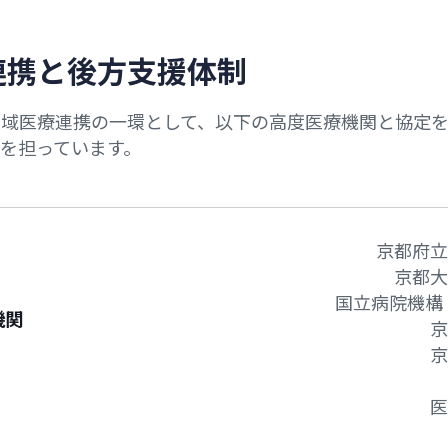
連
携
と
後
方
支
援
体
制
地域医療連携の一環として、以下の高度医療機関と協定
を担っています。
京都府立
京都大
国立病院機構
機関
京
京
医