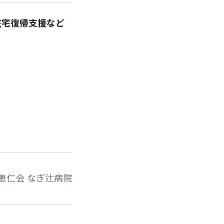
在宅復帰支援など
恵仁会 なぎ辻病院