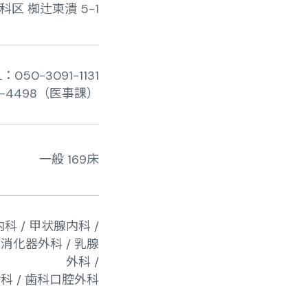
区 椥辻東潰 5-1
L：050-3091-1131
93-4498（医事課）
一般 169床
科 / 甲状腺内科 /
 消化器外科 / 乳腺
外科 /
 歯科 / 歯科口腔外科