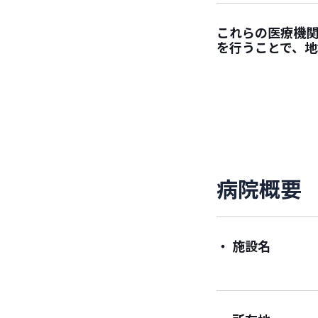
これらの医療機
を行うことで、地
病
院
概
要
・ 施設名