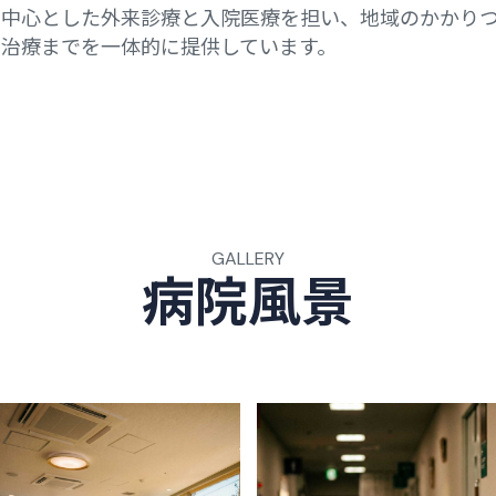
を中心とした外来診療と入院医療を担い、地域のかかり
治療までを一体的に提供しています。
GALLERY
病
院
風
景