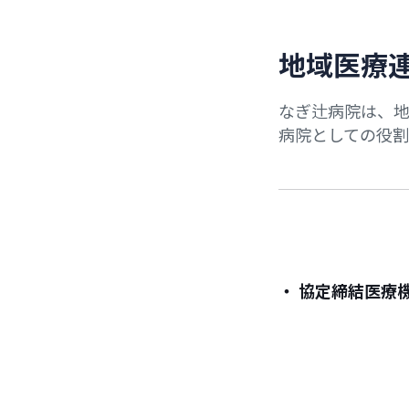
地
域
医
療
なぎ辻病院は、
病院としての役割
・ 協定締結医療