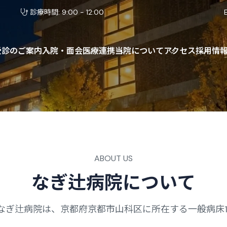
診療時間: 9:00 - 12:00
受診のご案内
入院・面会
医療連携
当院について
アクセス
採用情
ABOUT US
な
ぎ
辻
病
院
に
つ
い
て
 なぎ辻病院は、京都府京都市山科区に所在する一般病床1