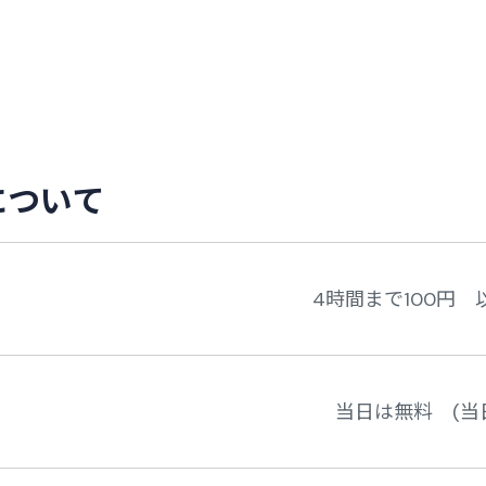
に
つ
い
て
4時間まで100円 以
当日は無料 (当