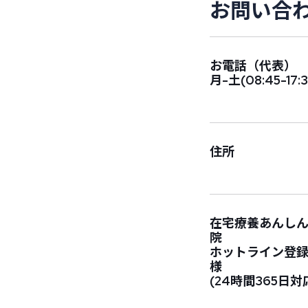
お
問
い
合
お電話（代表）
月-土(08:45-17:3
住所
在宅療養あんし
院
ホットライン登
様
(24時間365日対