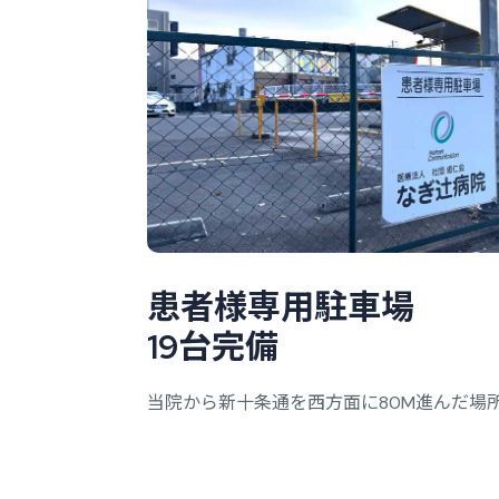
患
者
様
専
用
駐
車
場
1
9
台
完
備
当院から新十条通を西方面に80M進んだ場