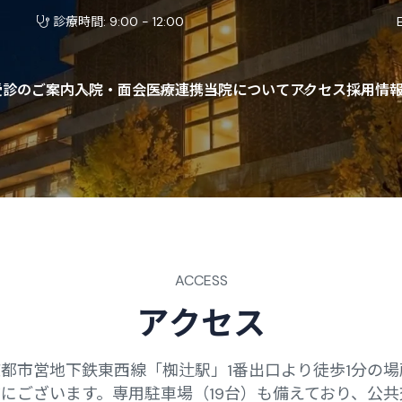
診療時間: 9:00 - 12:00
受診のご案内
入院・面会
医療連携
当院について
アクセス
採用情
ACCESS
ア
ク
セ
ス
都市営地下鉄東西線「椥辻駅」1番出口より徒歩1分の
にございます。専用駐車場（19台）も備えており、公