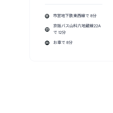
市営地下鉄東西線で 8分
京阪バス山科六地蔵線22A
で 12分
お車で 8分