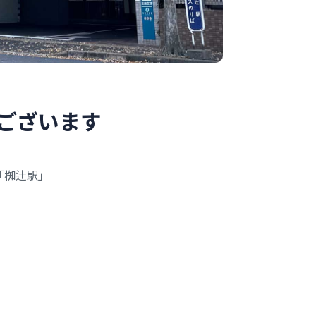
ご
ざ
い
ま
す
「椥辻駅」