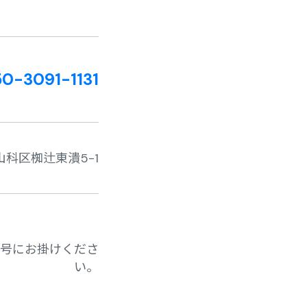
0-3091-1131
市山科区椥辻東潰5-1
号にお掛けくださ
い。