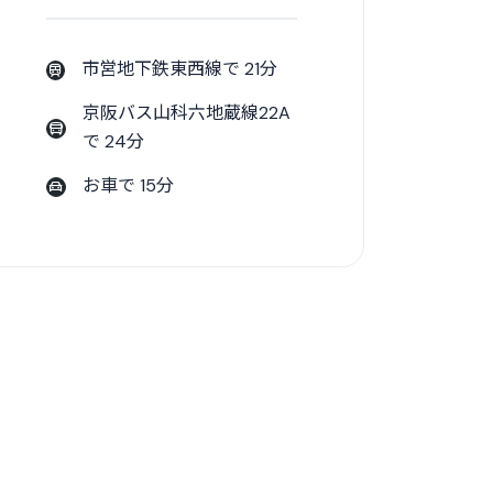
市営地下鉄東西線で 21分
京阪バス山科六地蔵線22A
で 24分
お車で 15分
。