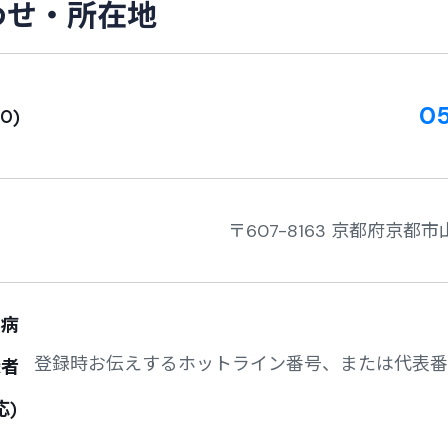
わ
せ
・
所
在
地
05
0)
〒607-8163 京都府京都
ん病
登録時お伝えするホットライン番号、または代表番
録者
応)