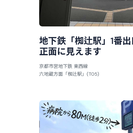
地
下
鉄
「
椥
辻
駅
」
1
番
出
正
面
に
見
え
ま
す
京都市営地下鉄 東西線
六地蔵方面「椥辻駅」(T05)