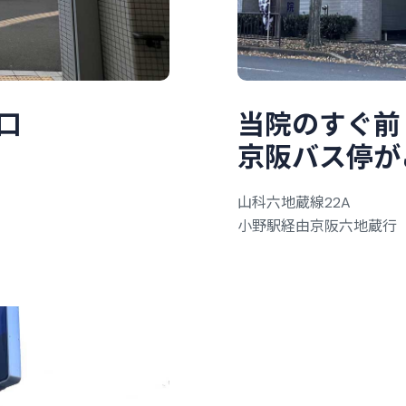
口
当
院
の
す
ぐ
前
京
阪
バ
ス
停
が
山科六地蔵線22A
小野駅経由京阪六地蔵行