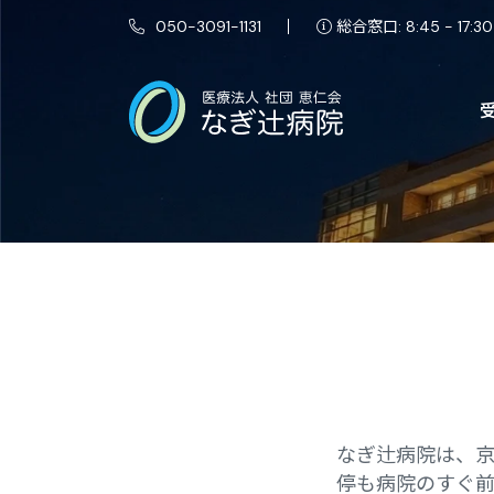
050-3091-1131
総合窓口: 8:45 - 17:30
なぎ辻病院は、京
停も病院のすぐ前