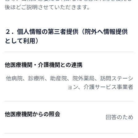
後ほどご説明させていただきます。
２
．
個
人
情
報
の
第
三
者
提
供
（
院
外
へ
情
報
提
供
と
し
て
利
用
）
他医療機関・介護機関との連携
他病院、診療所、助産院、院外薬局、訪問ステーシ
ョン、介護サービス事業者
他医療機関からの照会
回答のため