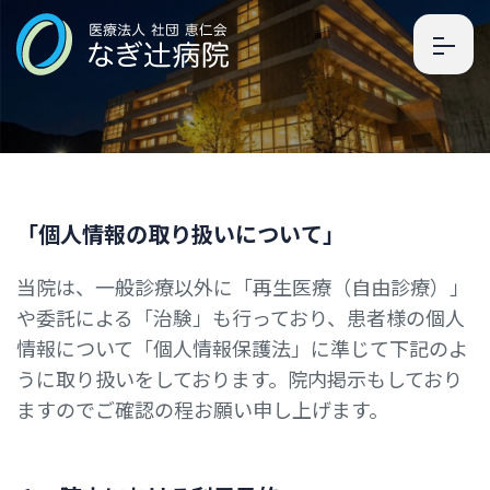
「
個
人
情
報
の
取
り
扱
い
に
つ
い
て
」
当院は、一般診療以外に「再生医療（自由診療）」
や委託による「治験」も行っており、患者様の個人
情報について「個人情報保護法」に準じて下記のよ
うに取り扱いをしております。院内掲示もしており
ますのでご確認の程お願い申し上げます。